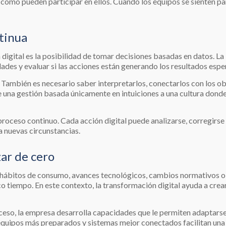
cómo pueden participar en ellos. Cuando los equipos se sienten par
tinua
 digital es la posibilidad de tomar decisiones basadas en datos. L
idades y evaluar si las acciones están generando los resultados esp
 También es necesario saber interpretarlos, conectarlos con los ob
 de una gestión basada únicamente en intuiciones a una cultura don
roceso continuo. Cada acción digital puede analizarse, corregirse 
a nuevas circunstancias.
ar de cero
 hábitos de consumo, avances tecnológicos, cambios normativos 
o tiempo. En este contexto, la transformación digital ayuda a cre
ceso, la empresa desarrolla capacidades que le permiten adaptars
equipos más preparados y sistemas mejor conectados facilitan una 