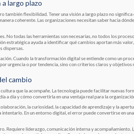
 a largo plazo
ro también flexibilidad. Tener una visión a largo plazo no significa
 manera coherente. Las organizaciones necesitan saber hacia dónde q
nes. No todas las herramientas son necesarias, no todos los proces
sión estratégica ayuda a identificar qué cambios aportan más valo
s dispersas.
ación. Cuando la transformación digital se entiende como un proce
por urgencia o por tendencia, sino con criterios claros y objetivos
del cambio
 cultura que la acompañe. La tecnología puede facilitar nuevas for
ía a día y cómo convertirla en una ventaja real para la organizació
colaboración, la curiosidad, la capacidad de aprendizaje y la aper
a intentarlo. En un entorno digital, el error puede convertirse en u
tro. Requiere liderazgo, comunicación interna y acompañamiento. 