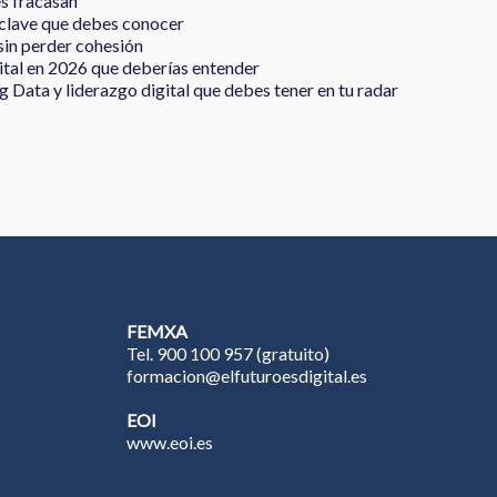
s fracasan
s clave que debes conocer
sin perder cohesión
ital en 2026 que deberías entender
g Data y liderazgo digital que debes tener en tu radar
FEMXA
Tel. 900 100 957 (gratuito)
formacion
@elfuturoesdigital.es
EOI
www.eoi.es