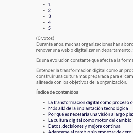
1
2
3
4
5
(0 votos)
Durante años, muchas organizaciones han aborda
renovar una web o digitalizar un departamento. 
Es una evolución constante que afecta a la forma
Entender la transformación digital como un proc
construir una cultura más preparada para el camb
alineada con los objetivos de la organización.
Índice de contenidos
La transformación digital como proceso c
Más allá de la implantación tecnológica
Por qué es necesaria una visión a largo pl
La cultura digital como motor del cambio
Datos, decisiones y mejora continua
Adaptarse al cambio sin empezar de cero