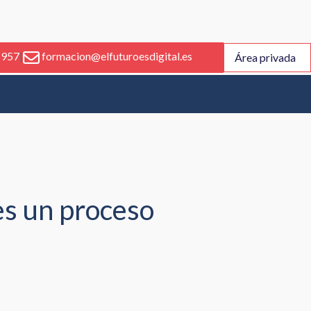
 957
|
formacion@elfuturoesdigital.es
Área privada
es un proceso