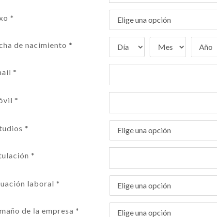
xo *
cha de nacimiento *
ail *
vil *
tudios *
tulación *
tuación laboral *
maño de la empresa *