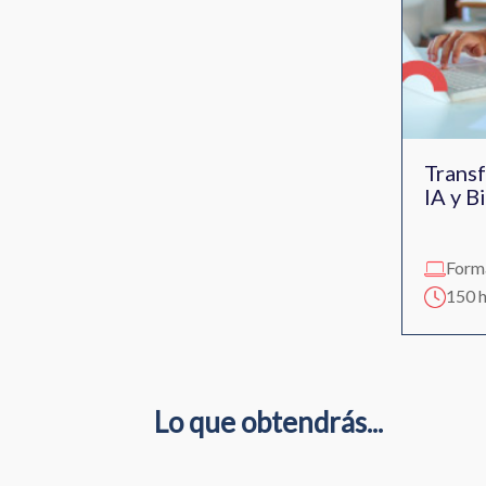
Transf
IA y B
Form
150 
Lo que obtendrás...