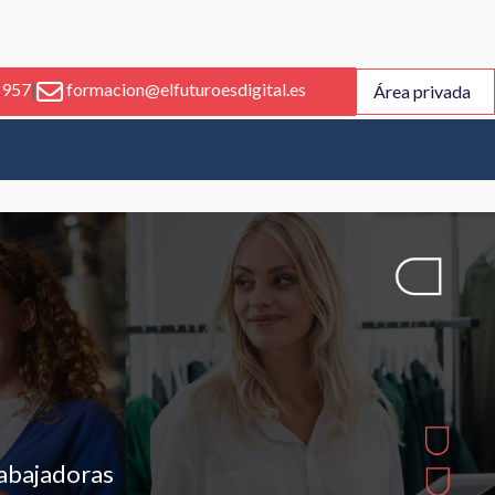
 957
|
formacion@elfuturoesdigital.es
Área privada
rabajadoras