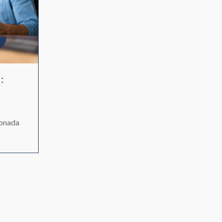
:
l
onada