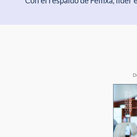
"Con el respaldo de Femxa, líder 
Do