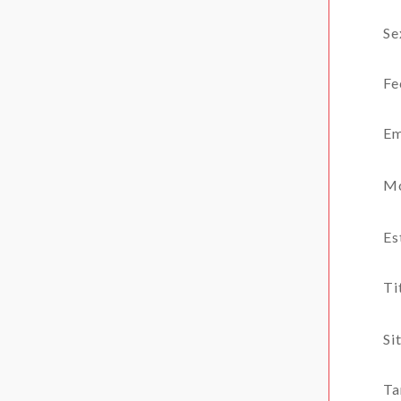
Se
Fe
Em
Mó
Es
Ti
Si
Ta