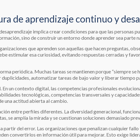
ra de aprendizaje continuo y des
desaprendizaje implica crear condiciones para que las personas pu
ormación, sino de construir un entorno donde aprender sea parte nat
rganizaciones que aprenden son aquellas que hacen preguntas, obse
debe estimular esa curiosidad, evitando respuestas cerradas y fav
orma periódica. Muchas tareas se mantienen porque “siempre se han
 duplicidades, automatizar tareas de bajo valor y liberar tiempo p
 En un contexto digital, las competencias profesionales evoluciona
abilidades tecnológicas, competencias transversales y capacidades
 una actitud abierta al cambio.
ón entre perfiles diferentes. La diversidad generacional, funcion
tas, se amplía la mirada y se cuestionan soluciones demasiado prev
a partir del error. Las organizaciones que penalizan cualquier fallo
ueden convertirlos en información útil para mejorar. Esto exige lid