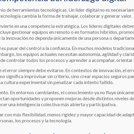
minio de herramientas tecnológicas. Un líder digital no es necesar
cnología cambia la forma de trabajar, colaborar y generar valor.
nvierte en una competencia estratégica. Los líderes digitales debe
ncluye gestionar equipos en remoto o en formatos híbridos, promove
e la innovación no dependa únicamente de una persona o departam
l es pasar del control a la confianza. En muchos modelos tradicional
embargo, los equipos actuales necesitan autonomía, agilidad y clari
e controlar todos los procesos y aprender a acompañar, orientar y 
el error siempre debe evitarse. En contextos de innovación, el err
 significa improvisar sin criterio, sino crear espacios seguros par
a cultura experimental sin penalizar cada intento fallido.
ento. En entornos cambiantes, el conocimiento ya no fluye únicame
ctan oportunidades y proponen mejoras desde distintos niveles de l
er una inteligencia colectiva más abierta y participativa.
rar con más flexibilidad, menos rigidez y mayor capacidad de adap
rsonas, los procesos y la tecnología.