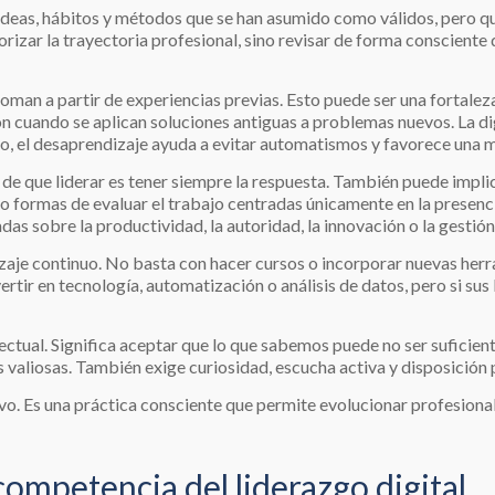
ideas, hábitos y métodos que se han asumido como válidos, pero q
rizar la trayectoria profesional, sino revisar de forma consciente 
oman a partir de experiencias previas. Esto puede ser una fortaleza
n cuando se aplican soluciones antiguas a problemas nuevos. La di
o, el desaprendizaje ayuda a evitar automatismos y favorece una m
de que liderar es tener siempre la respuesta. También puede impl
o formas de evaluar el trabajo centradas únicamente en la presenci
s sobre la productividad, la autoridad, la innovación o la gestión 
zaje continuo. No basta con hacer cursos o incorporar nuevas herr
tir en tecnología, automatización o análisis de datos, pero si sus
ctual. Significa aceptar que lo que sabemos puede no ser suficien
 valiosas. También exige curiosidad, escucha activa y disposición
ivo. Es una práctica consciente que permite evolucionar profesion
ompetencia del liderazgo digital