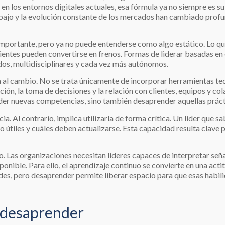
 en los entornos digitales actuales, esa fórmula ya no siempre es su
trabajo y la evolución constante de los mercados han cambiado pro
 importante, pero ya no puede entenderse como algo estático. Lo 
ntes pueden convertirse en frenos. Formas de liderar basadas en el
idos, multidisciplinares y cada vez más autónomos.
ta al cambio. No se trata únicamente de incorporar herramientas t
ción, la toma de decisiones y la relación con clientes, equipos y c
ender nuevas competencias, sino también desaprender aquellas práct
ia. Al contrario, implica utilizarla de forma crítica. Un líder que 
 útiles y cuáles deben actualizarse. Esta capacidad resulta clave p
co. Las organizaciones necesitan líderes capaces de interpretar se
ponible. Para ello, el aprendizaje continuo se convierte en una ac
es, pero desaprender permite liberar espacio para que esas habil
a desaprender