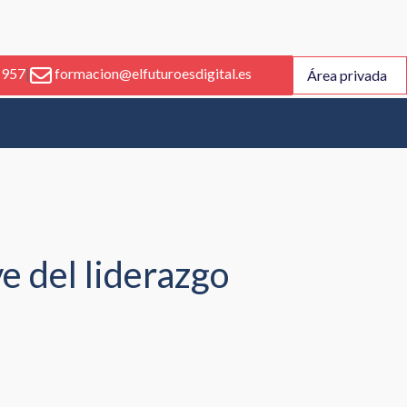
 957
|
formacion@elfuturoesdigital.es
Área privada
e del liderazgo