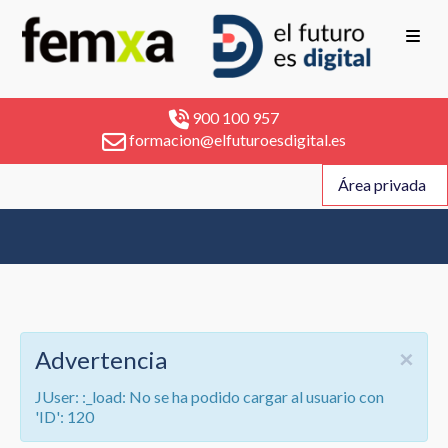
900 100 957
formacion@elfuturoesdigital.es
Área privada
×
Advertencia
JUser: :_load: No se ha podido cargar al usuario con
'ID': 120